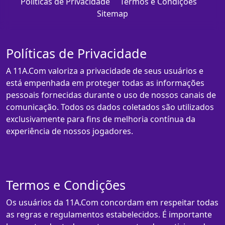
Políticas de Privacidade
Termos e Condições
Sitemap
Políticas de Privacidade
A 11A.Com valoriza a privacidade de seus usuários e
está empenhada em proteger todas as informações
pessoais fornecidas durante o uso de nossos canais de
comunicação. Todos os dados coletados são utilizados
exclusivamente para fins de melhoria contínua da
experiência de nossos jogadores.
Termos e Condições
Os usuários da 11A.Com concordam em respeitar todas
as regras e regulamentos estabelecidos. É importante