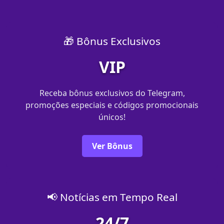
🎁 Bônus Exclusivos
VIP
Receba bônus exclusivos do Telegram,
promoções especiais e códigos promocionais
únicos!
Ver Bônus
📢 Notícias em Tempo Real
24/7