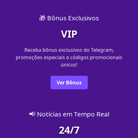
🎁 Bônus Exclusivos
VIP
Receba bônus exclusivos do Telegram,
promoções especiais e códigos promocionais
únicos!
Ver Bônus
📢 Notícias em Tempo Real
24/7