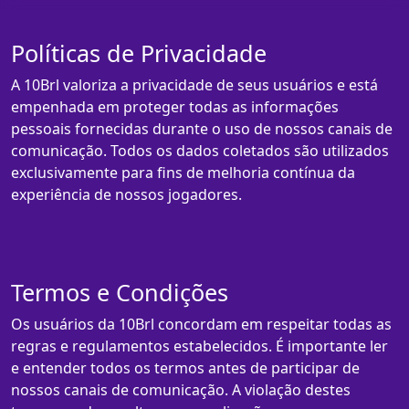
Políticas de Privacidade
A 10Brl valoriza a privacidade de seus usuários e está
empenhada em proteger todas as informações
pessoais fornecidas durante o uso de nossos canais de
comunicação. Todos os dados coletados são utilizados
exclusivamente para fins de melhoria contínua da
experiência de nossos jogadores.
Termos e Condições
Os usuários da 10Brl concordam em respeitar todas as
regras e regulamentos estabelecidos. É importante ler
e entender todos os termos antes de participar de
nossos canais de comunicação. A violação destes