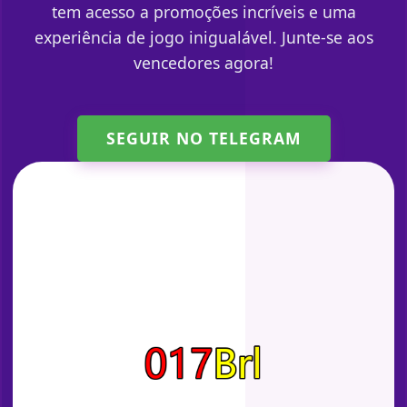
tem acesso a promoções incríveis e uma
experiência de jogo inigualável. Junte-se aos
vencedores agora!
SEGUIR NO TELEGRAM