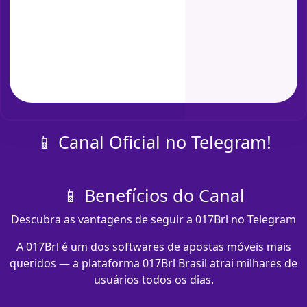
📱 Canal Oficial no Telegram!
📱 Benefícios do Canal
Descubra as vantagens de seguir a 017Brl no Telegram
A 017Brl é um dos softwares de apostas móveis mais
queridos — a plataforma 017Brl Brasil atrai milhares de
usuários todos os dias.