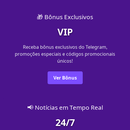
🎁 Bônus Exclusivos
VIP
Receba bônus exclusivos do Telegram,
promoções especiais e códigos promocionais
únicos!
Ver Bônus
📢 Notícias em Tempo Real
24/7